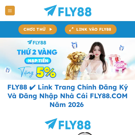
Chuyển
đến
nội
dung
CHƠI THỬ
LINK VÀO FLY88
FLY88 ✔️ Link Trang Chính
Đăng Ký
Và Đăng Nhập
Nhà Cái FLY88.COM
Năm 2026