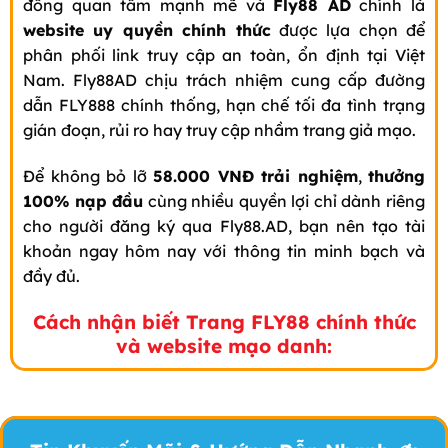
đồng quan tâm mạnh mẽ và
Fly88 AD
chính là
website uy quyền chính thức
được lựa chọn để
phân phối link truy cập an toàn, ổn định tại Việt
Nam. Fly88AD chịu trách nhiệm cung cấp đường
dẫn FLY888 chính thống, hạn chế tối đa tình trạng
gián đoạn, rủi ro hay truy cập nhầm trang giả mạo.
Để không bỏ lỡ
58.000 VNĐ trải nghiệm
,
thưởng
100% nạp đầu
cùng nhiều quyền lợi chỉ dành riêng
cho người đăng ký qua Fly88.AD, bạn nên tạo tài
khoản ngay hôm nay với thông tin minh bạch và
đầy đủ.
Cách nhận biết Trang FLY88 chính thức
và website mạo danh:
Truy cập đúng
trang chủ FLY88.COM chính thức
thông qua đường link được xác thực.