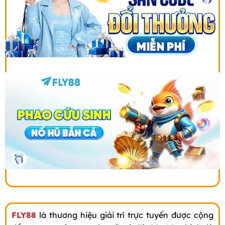
FLY88
là thương hiệu giải trí trực tuyến được cộng