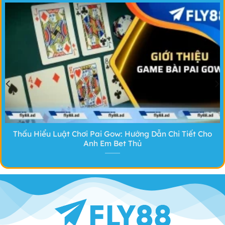
thời, nhiều lỗi chính tả, hình ảnh mờ hoặc nút bấm
không hoạt động thường là dấu hiệu của trang giả
mạo được tạo ra nhằm đánh cắp thông tin người
dùng.
URL chứa ký tự lạ hoặc tên miền không thuộc hệ
thống FLY88.
Không sử dụng HTTPS hoặc chứng chỉ bảo mật
không hợp lệ.
Giao diện hiển thị thiếu chuyên nghiệp, lỗi font,
Thấu Hiểu Luật Chơi Pai Gow: Hướng Dẫn Chi Tiết Cho
hình ảnh mờ.
Anh Em Bet Thủ
Các nút chức năng hoạt động không ổn định
hoặc thường xuyên báo lỗi.
Nhận biết các dấu hiệu lừa đảo khi đăng nhập
và giao dịch
Ngoài việc kiểm tra giao diện, người chơi cũng cần