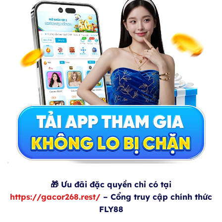
🎁 Ưu đãi đặc quyền chỉ có tại
https://gacor268.rest/
– Cổng truy cập chính thức
FLY88